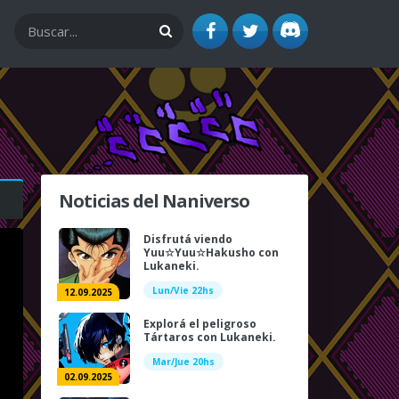
Noticias del Naniverso
Disfrutá viendo
Yuu☆Yuu☆Hakusho con
Lukaneki.
Lun/Vie 22hs
12.09.2025
Explorá el peligroso
Tártaros con Lukaneki.
Mar/Jue 20hs
02.09.2025