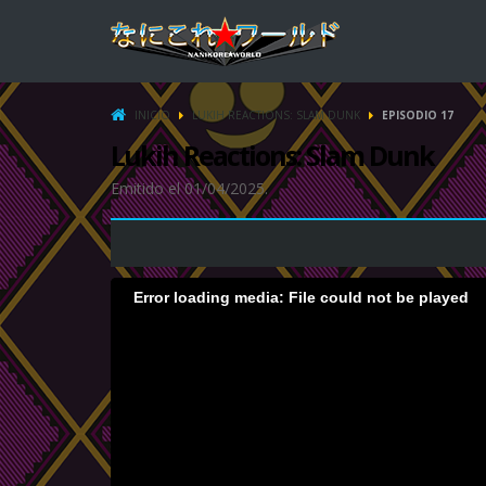
INICIO
LUKIH REACTIONS: SLAM DUNK
EPISODIO 17
Lukih Reactions: Slam Dunk
Emitido el 01/04/2025.