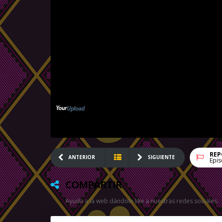
REP
ANTERIOR
SIGUIENTE
Epis
COMPARTIR
Ayuda a la web dándole like a nuestras redes sociales.