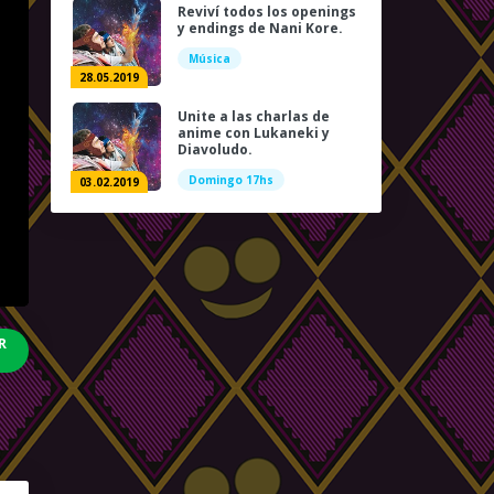
Reviví todos los openings
y endings de Nani Kore.
Música
28.05.2019
Unite a las charlas de
anime con Lukaneki y
Diavoludo.
Domingo 17hs
03.02.2019
R