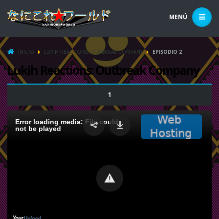
MENÚ
INICIO
LUKIH REACTIONS: OUTBREAK COMPANY
EPISODIO 2
Lukih Reactions: Outbreak Company
1