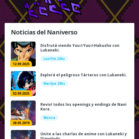
Noticias del Naniverso
Disfrutá viendo Yuu☆Yuu☆Hakusho con
Lukaneki.
Lun/Vie 22hs
12.09.2025
Explorá el peligroso Tártaros con Lukaneki.
Mar/Jue 20hs
02.09.2025
Reviví todos los openings y endings de Nani
Kore.
Música
28.05.2019
Unite a las charlas de anime con Lukaneki y
Diavoludo.