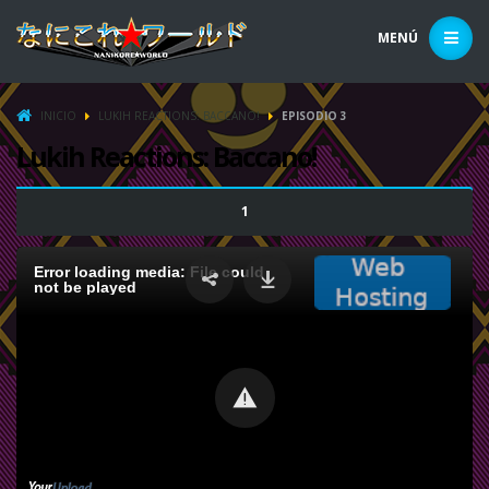
MENÚ
INICIO
LUKIH REACTIONS: BACCANO!
EPISODIO 3
Lukih Reactions: Baccano!
1