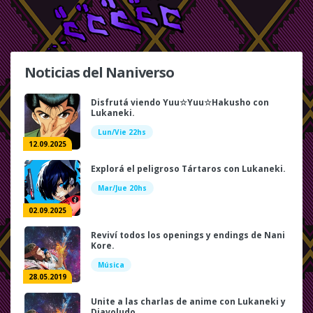
Noticias del Naniverso
Disfrutá viendo Yuu☆Yuu☆Hakusho con
Lukaneki.
Lun/Vie 22hs
12.09.2025
Explorá el peligroso Tártaros con Lukaneki.
Mar/Jue 20hs
02.09.2025
Reviví todos los openings y endings de Nani
Kore.
Música
28.05.2019
Unite a las charlas de anime con Lukaneki y
Diavoludo.