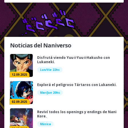
Noticias del Naniverso
Disfrutá viendo Yuu☆Yuu☆Hakusho con
Lukaneki.
Lun/Vie 22hs
12.09.2025
Explorá el peligroso Tártaros con Lukaneki.
Mar/Jue 20hs
02.09.2025
Reviví todos los openings y endings de Nani
Kore.
Música