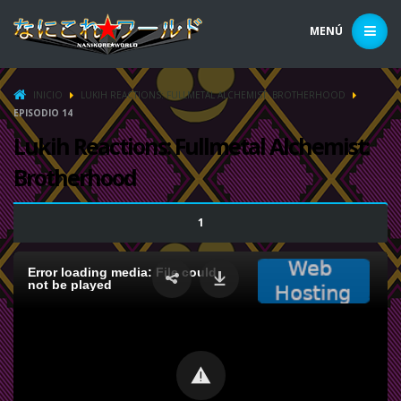
MENÚ
INICIO
LUKIH REACTIONS: FULLMETAL ALCHEMIST: BROTHERHOOD
EPISODIO 14
Lukih Reactions: Fullmetal Alchemist:
Brotherhood
1