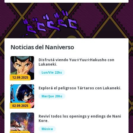
Noticias del Naniverso
Disfrutá viendo Yuu☆Yuu☆Hakusho con
Lukaneki.
Lun/Vie 22hs
12.09.2025
Explorá el peligroso Tártaros con Lukaneki.
Mar/Jue 20hs
02.09.2025
Reviví todos los openings y endings de Nani
Kore.
Música