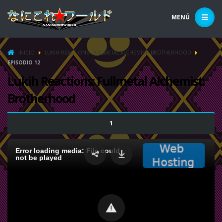
MENÚ
INICIO
LUKIH REACTIONS: FULLMETAL ALCHEMIST: BROTHERHOOD
EPISODIO 12
Lukih Reactions: Fullmetal Alchemist:
Brotherhood
1