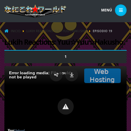
MENÚ
INICIO
LUKIH REACTIONS: YUU☆YUU☆HAKUSHO
EPISODIO 19
Lukih Reactions: Yuu☆Yuu☆Hakusho
1