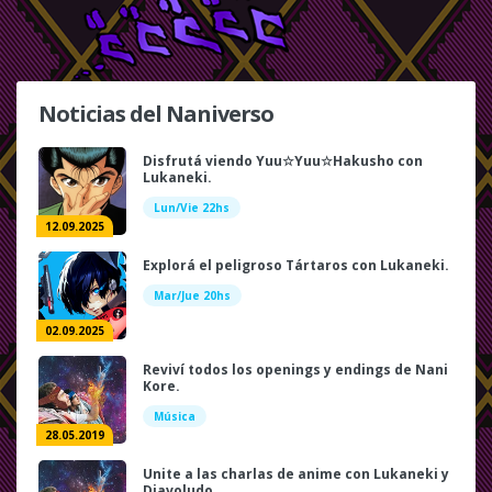
Noticias del Naniverso
Disfrutá viendo Yuu☆Yuu☆Hakusho con
Lukaneki.
Lun/Vie 22hs
12.09.2025
Explorá el peligroso Tártaros con Lukaneki.
Mar/Jue 20hs
02.09.2025
Reviví todos los openings y endings de Nani
Kore.
Música
28.05.2019
Unite a las charlas de anime con Lukaneki y
Diavoludo.