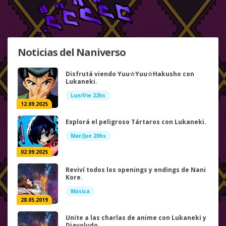
Noticias del Naniverso
Disfrutá viendo Yuu☆Yuu☆Hakusho con
Lukaneki.
Lun/Vie 22hs
12.09.2025
Explorá el peligroso Tártaros con Lukaneki.
Mar/Jue 20hs
02.09.2025
Reviví todos los openings y endings de Nani
Kore.
Música
28.05.2019
Unite a las charlas de anime con Lukaneki y
Diavoludo.