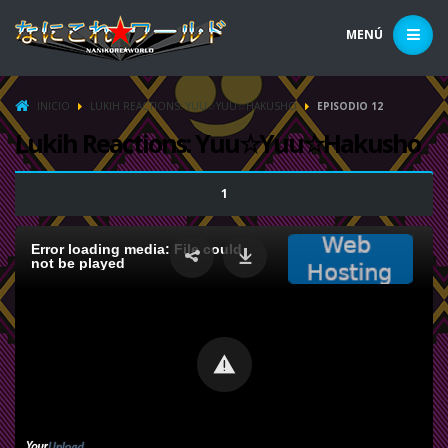
MENÚ
INICIO
LUKIH REACTIONS: YUU☆YUU☆HAKUSHO
EPISODIO 12
Lukih Reactions: Yuu☆Yuu☆Hakusho
1