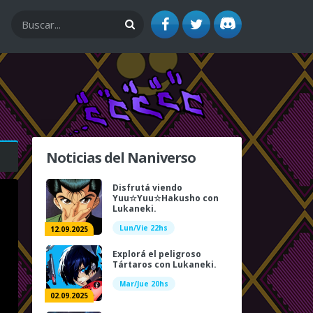
Noticias del Naniverso
Disfrutá viendo
Yuu☆Yuu☆Hakusho con
Lukaneki.
Lun/Vie 22hs
12.09.2025
Explorá el peligroso
Tártaros con Lukaneki.
Mar/Jue 20hs
02.09.2025