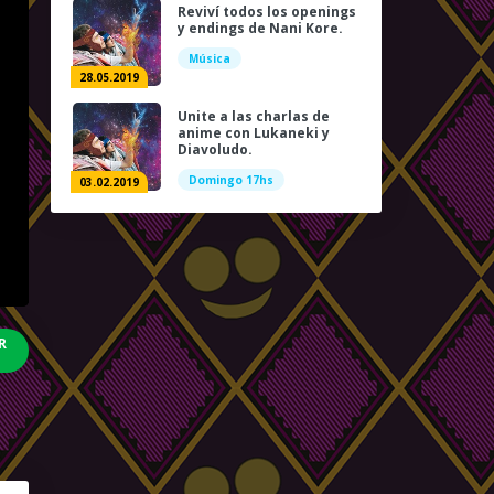
Reviví todos los openings
y endings de Nani Kore.
Música
28.05.2019
Unite a las charlas de
anime con Lukaneki y
Diavoludo.
Domingo 17hs
03.02.2019
R