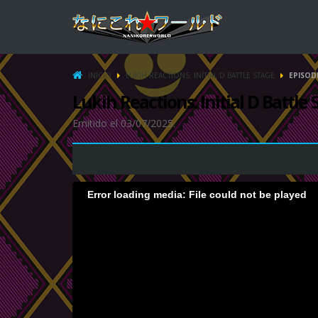
INICIO
LUKIH REACTIONS: INITIAL D BATTLE STAGE
EPISOD
Lukih Reactions: Initial D Battle
Emitido el 03/07/2025.