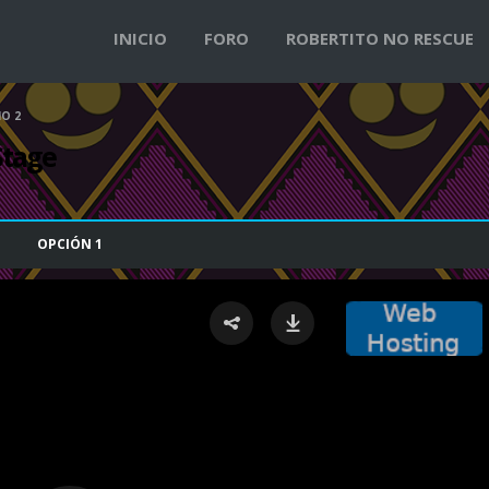
INICIO
FORO
ROBERTITO NO RESCUE
IO 2
 Stage
OPCIÓN
1