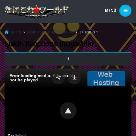
MENÚ
INICIO
LUKIH REACTIONS: INUYASHIKI
EPISODIO 1
Lukih Reactions: Inuyashiki
1