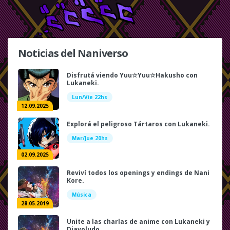
Noticias del Naniverso
Disfrutá viendo Yuu☆Yuu☆Hakusho con
Lukaneki.
Lun/Vie 22hs
12.09.2025
Explorá el peligroso Tártaros con Lukaneki.
Mar/Jue 20hs
02.09.2025
Reviví todos los openings y endings de Nani
Kore.
Música
28.05.2019
Unite a las charlas de anime con Lukaneki y
Diavoludo.