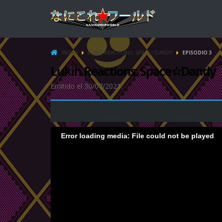
INICIO
LUKIH REACTIONS: SPACE☆DANDY
EPISODIO 3
Lukih Reactions: Space☆Dandy
Emitido el 30/07/2021.