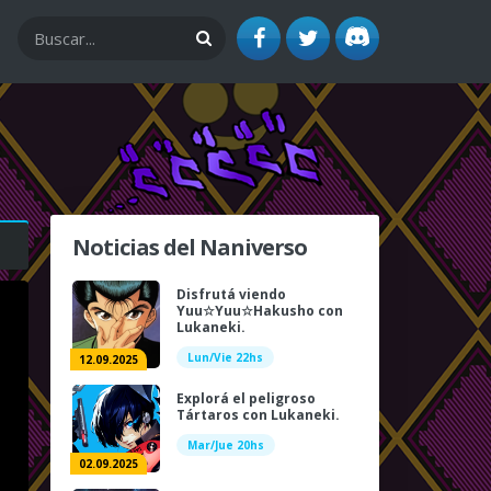
Noticias del Naniverso
Disfrutá viendo
Yuu☆Yuu☆Hakusho con
Lukaneki.
Lun/Vie 22hs
12.09.2025
Explorá el peligroso
Tártaros con Lukaneki.
Mar/Jue 20hs
02.09.2025