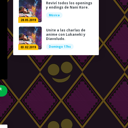
Reviví todos los openings
y endings de Nani Kore.
Música
28.05.2019
Unite a las charlas de
anime con Lukaneki y
Diavoludo.
Domingo 17hs
03.02.2019
R